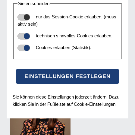
Sie entscheiden
hoher Relevanz. Eine aktuelle Medienstudie, initiiert vom
Verein exploristas, durchgeführt von MediaAffairs in
nur das Session-Cookie erlauben. (muss
Kooperation mit dem Sportministerium
aktiv sein)
und Bundeskanzleramt und finanziert von 100%Sport
und RTR (Rundfunk und Telekom Regulierungs-
technisch sinnvolles Cookies erlauben.
GmbH) zeigt nun, wie Sportlerinnen und Sportler in
Cookies erlauben (Statistik).
Massenmedien repräsentiert und inszeniert werden und
welche Auswirkungen die (fehlende) mediale Sichtbarkeit
insbesondere auf die Situation von Sportlerinnen hat.
Sie können diese Einstellungen jederzeit ändern. Dazu
klicken Sie in der Fußleiste auf Cookie-Einstellungen