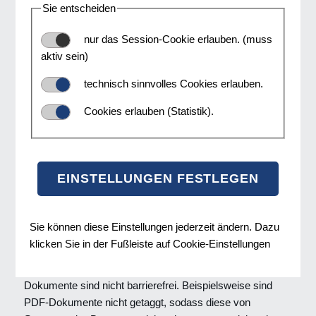
barrierefrei zugänglich zu machen.
Sie entscheiden
nur das Session-Cookie erlauben. (muss
aktiv sein)
Unvereinbarkeit mit den Barrierefreiheitsbestimmungen
technisch sinnvolles Cookies erlauben.
Über Iframes eingebundene Inhalte auf der Webseite
Cookies erlauben (Statistik).
sind nicht barrierefrei.
Der vorgegebene Kontrast für normalen Text ist bei
manchen Buttons in Grau nicht gegeben
Media Affairs GmbH ist bemüht oben genannte Probleme
Sie können diese Einstellungen jederzeit ändern. Dazu
zu beheben.
klicken Sie in der Fußleiste auf Cookie-Einstellungen
Viele, vorwiegend ältere PDF-Dokumente und Office-
Dokumente sind nicht barrierefrei. Beispielsweise sind
PDF-Dokumente nicht getaggt, sodass diese von