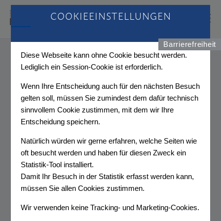
COOKIEEINSTELLUNGEN
Barrierefreiheit
EKLÄRUNG ZUR BARRIEREFREIHEIT
Diese Webseite kann ohne Cookie besucht werden.
Lediglich ein Session-Cookie ist erforderlich.
DIE FIRMA MEDIA AFFAIRS HAT EINE NEUE
Wenn Ihre Entscheidung auch für den nächsten Besuch
HOMEPAGE.
gelten soll, müssen Sie zumindest dem dafür technisch
sinnvollem Cookie zustimmen, mit dem wir Ihre
Media Affairs GmbH ist bemüht, ihre Webseiten im
Entscheidung speichern.
Einklang mit dem
Web-Zugänglichkeits-Gesetz (WZG)
idgF (Link zu externer Seite. Öffnet in neuem
Natürlich würden wir gerne erfahren, welche Seiten wie
Fenster.)
zur Umsetzung der
Richtlinie (EU)
oft besucht werden und haben für diesen Zweck ein
2016/2102 des Europäischen Parlaments und des
Statistik-Tool installiert.
Rates vom 26. Oktober 2016 über den barrierefreien
Damit Ihr Besuch in der Statistik erfasst werden kann,
Zugang zu den Websites und mobilen Anwendungen
müssen Sie allen Cookies zustimmen.
öffentlicher Stellen (Link zu externer Seite. Öffnet in
Wir verwenden keine Tracking- und Marketing-Cookies.
neuem Fenster.)
(Amtsblatt L 327 vom 2.12.2016, S. 1 )